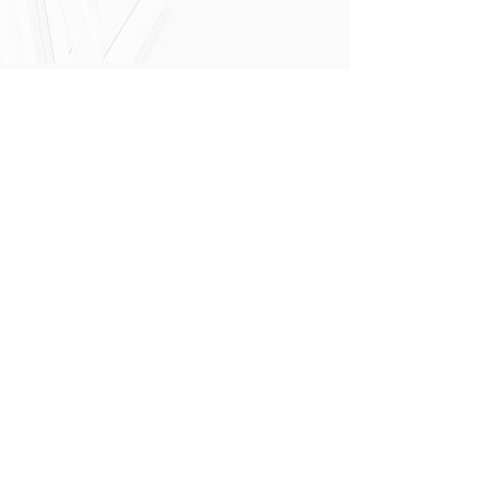
Découvrez nos nombreuses
options
Des panneaux de porte cache-ouvrant
La possibilité de fabriquer une vitrine de
grande dimension
La possibilité de réaliser des finitions à
l'intérieur
Une large gamme d'appuis de fenêtre
…