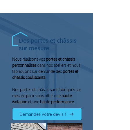
Des portes et châssis
sur mesure
Nous réalisons vos
portes et châssis
personnalisés
dans nos ateliers et nous
fabriquons sur demande des
portes et
châssis coulissants
.
Nos portes et châssis sont fabriqués sur
mesure pour vous offrir une
haute
isolation
et une
haute performance
.
Demandez votre devis !