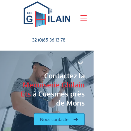
+32 (0)65 36 13 78
Contactez la
Menuiserie Ghilain
Ets
à Cuesmes près
de Mons
Nous contacter